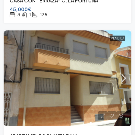
CASA CON TERRAZA- C. LA FORTUNA
45,000€
3
1
135
VENDIDA