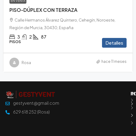
EN VENTA
PISO-DÚPLEX CON TERRAZA
Calle Hermanos Álvarez Quintero, Cehegín, Noroeste,
Región de Murcia, 30430, España
3
2
87
PISOS
Detalles
hace 11 meses
Rosa
I
T
P
gestyvent@gmail.com
629 618 252 (Rosa)