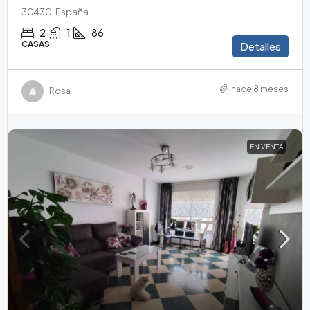
30430, España
2
1
86
CASAS
Detalles
hace 8 meses
Rosa
EN VENTA