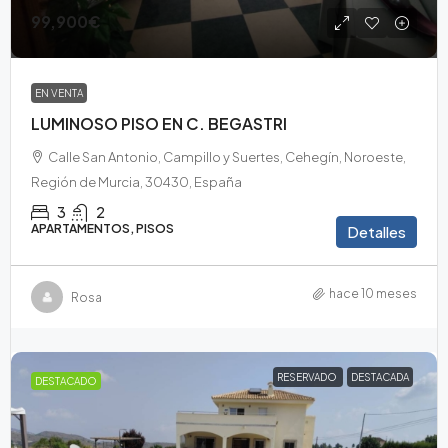
99,900€
EN VENTA
LUMINOSO PISO EN C. BEGASTRI
Calle San Antonio, Campillo y Suertes, Cehegín, Noroeste,
Región de Murcia, 30430, España
3
2
APARTAMENTOS, PISOS
Detalles
hace 10 meses
Rosa
RESERVADO
DESTACADA
DESTACADO