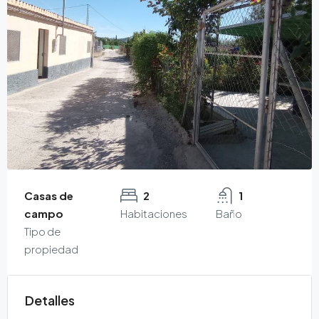
20 Más
24 Más
Casas de
2
1
campo
Habitaciones
Baño
Tipo de
propiedad
Detalles