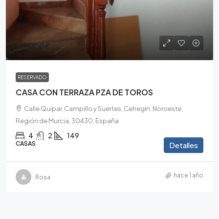
65,000€
RESERVADO
CASA CON TERRAZA PZA DE TOROS
Calle Quípar, Campillo y Suertes, Cehegín, Noroeste,
Región de Murcia, 30430, España
4
2
149
CASAS
Detalles
hace 1 año
Rosa