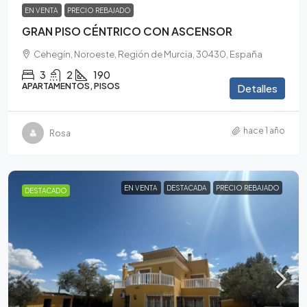
EN VENTA
PRECIO REBAJADO
GRAN PISO CÉNTRICO CON ASCENSOR
Cehegín, Noroeste, Región de Murcia, 30430, España
3
2
190
APARTAMENTOS, PISOS
Detalles
hace 1 año
Rosa
EN VENTA
DESTACADA
PRECIO REBAJADO
DESTACADO