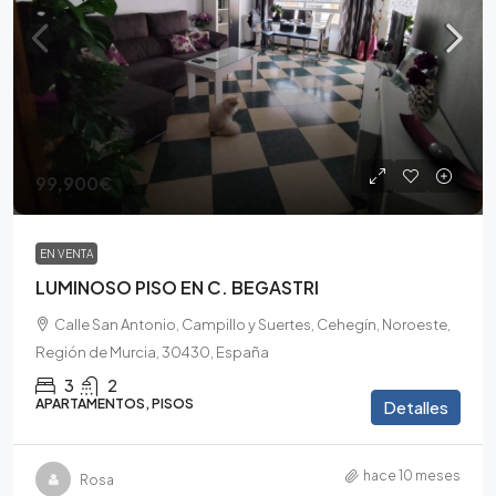
99,900€
EN VENTA
LUMINOSO PISO EN C. BEGASTRI
Calle San Antonio, Campillo y Suertes, Cehegín, Noroeste,
Región de Murcia, 30430, España
3
2
APARTAMENTOS, PISOS
Detalles
hace 10 meses
Rosa