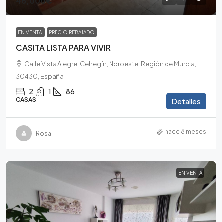
46,000€
EN VENTA
PRECIO REBAJADO
CASITA LISTA PARA VIVIR
Calle Vista Alegre, Cehegín, Noroeste, Región de Murcia,
30430, España
2
1
86
CASAS
Detalles
hace 8 meses
Rosa
EN VENTA