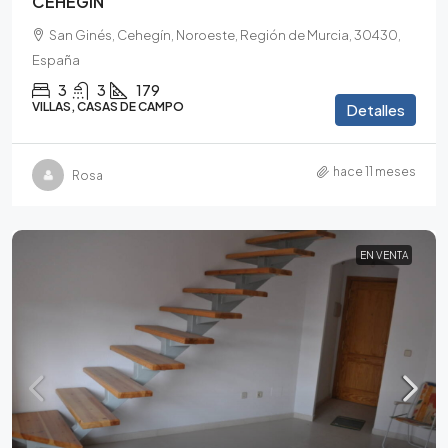
CEHEGÍN
San Ginés, Cehegín, Noroeste, Región de Murcia, 30430,
España
3
3
179
VILLAS, CASAS DE CAMPO
Detalles
hace 11 meses
Rosa
EN VENTA