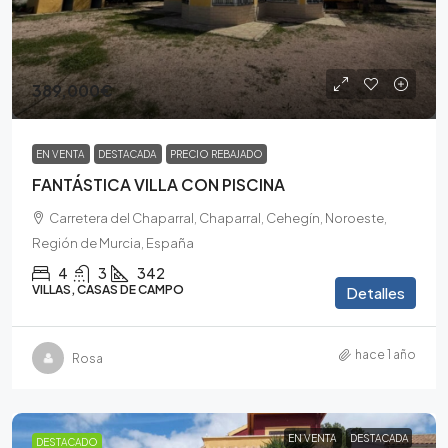
389,000€
EN VENTA
DESTACADA
PRECIO REBAJADO
FANTÁSTICA VILLA CON PISCINA
Carretera del Chaparral, Chaparral, Cehegín, Noroeste,
Región de Murcia, España
4
3
342
VILLAS, CASAS DE CAMPO
Detalles
hace 1 año
Rosa
EN VENTA
DESTACADA
DESTACADO