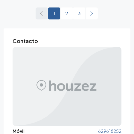
1
2
3
Contacto
Móvil
629618252