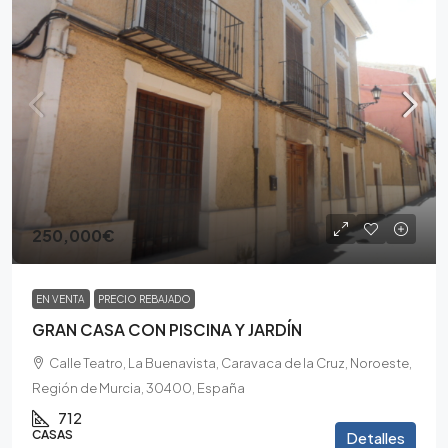
250,000€
EN VENTA
PRECIO REBAJADO
GRAN CASA CON PISCINA Y JARDÍN
Calle Teatro, La Buenavista, Caravaca de la Cruz, Noroeste,
Región de Murcia, 30400, España
712
CASAS
Detalles