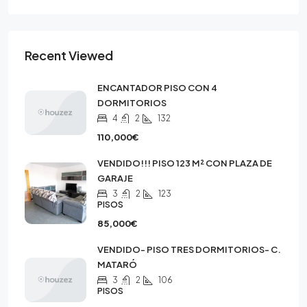
Recent Viewed
ENCANTADOR PISO CON 4
DORMITORIOS
4
2
132
110,000€
VENDIDO!!! PISO 123 M² CON PLAZA DE
GARAJE
3
2
123
PISOS
85,000€
VENDIDO- PISO TRES DORMITORIOS- C.
MATARÓ
3
2
106
PISOS