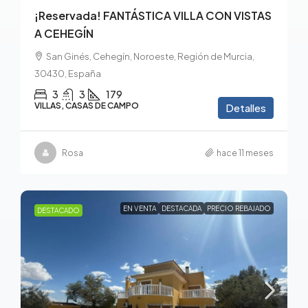
¡Reservada! FANTÁSTICA VILLA CON VISTAS
A CEHEGÍN
San Ginés, Cehegín, Noroeste, Región de Murcia,
30430, España
3
3
179
VILLAS, CASAS DE CAMPO
Detalles
Rosa
hace 11 meses
EN VENTA
DESTACADA
PRECIO REBAJADO
DESTACADO