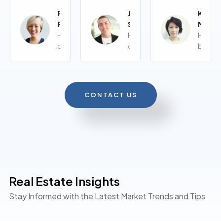
Rita
John
Kalye
Roy
Siy
Moor
Home
Home
Home
buyer
owner
buyer
CONTACT US
Real Estate Insights
Stay Informed with the Latest Market Trends and Tips