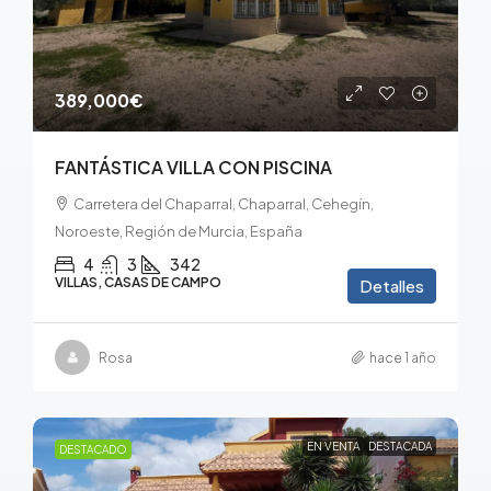
389,000€
FANTÁSTICA VILLA CON PISCINA
Carretera del Chaparral, Chaparral, Cehegín,
Noroeste, Región de Murcia, España
4
3
342
VILLAS, CASAS DE CAMPO
Detalles
Rosa
hace 1 año
EN VENTA
DESTACADA
DESTACADO